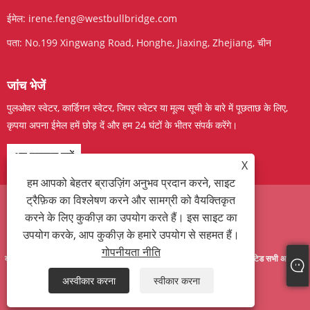
ईमेल:
irene.feng@westbullbridge.com
पता:
No.199 Xingwang Road, Honghe, Jiaxing, Zhejiang, चीन
जांच भेजें
पुलओवर स्वेटर, कार्डिगन स्वेटर, जिपर स्वेटर या मूल्य सूची के बारे में पूछताछ के लिए,
कृपया अपना ईमेल हमें छोड़ दें और हम 24 घंटों के भीतर संपर्क करेंगे।
अब पूछताछ करें
X
हम आपको बेहतर ब्राउज़िंग अनुभव प्रदान करने, साइट
ट्रैफ़िक का विश्लेषण करने और सामग्री को वैयक्तिकृत
करने के लिए कुकीज़ का उपयोग करते हैं। इस साइट का
Links
Sitemap
RSS
XML
गोपनीयता नीति
उपयोग करके, आप कुकीज़ के हमारे उपयोग से सहमत हैं।
गोपनीयता नीति
कॉपीराइट © 2024 वेस्ट बुल ब्रिज (झेजियांग) आयात और निर्यात व्यापार कंपनी, लिमिटेड सभी अधिकार
सुरक्षित।
अस्वीकार करना
स्वीकार करना